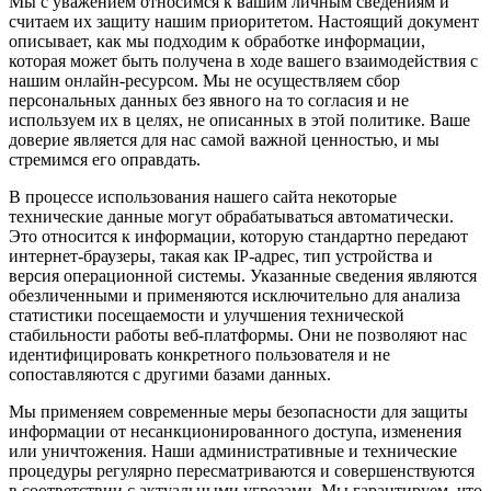
Мы с уважением относимся к вашим личным сведениям и
считаем их защиту нашим приоритетом. Настоящий документ
описывает, как мы подходим к обработке информации,
которая может быть получена в ходе вашего взаимодействия с
нашим онлайн-ресурсом. Мы не осуществляем сбор
персональных данных без явного на то согласия и не
используем их в целях, не описанных в этой политике. Ваше
доверие является для нас самой важной ценностью, и мы
стремимся его оправдать.
В процессе использования нашего сайта некоторые
технические данные могут обрабатываться автоматически.
Это относится к информации, которую стандартно передают
интернет-браузеры, такая как IP-адрес, тип устройства и
версия операционной системы. Указанные сведения являются
обезличенными и применяются исключительно для анализа
статистики посещаемости и улучшения технической
стабильности работы веб-платформы. Они не позволяют нас
идентифицировать конкретного пользователя и не
сопоставляются с другими базами данных.
Мы применяем современные меры безопасности для защиты
информации от несанкционированного доступа, изменения
или уничтожения. Наши административные и технические
процедуры регулярно пересматриваются и совершенствуются
в соответствии с актуальными угрозами. Мы гарантируем, что